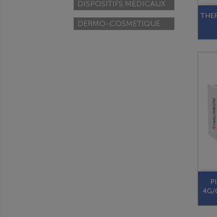
DISPOSITIFS MEDICAUX
THE
DERMO-COSMETIQUE
P
4G/