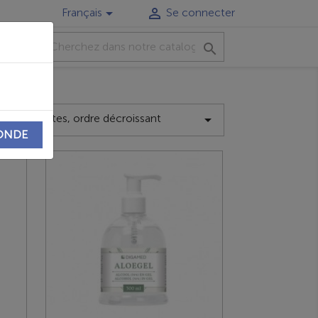


Français
Se connecter
CT

Ventes, ordre décroissant

 par
ONDE