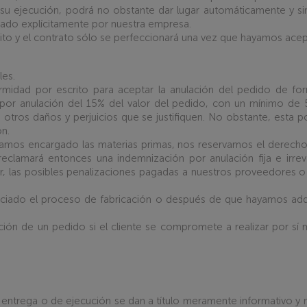
 su ejecución, podrá no obstante dar lugar automáticamente y sin
ado explícitamente por nuestra empresa.
ito y el contrato sólo se perfeccionará una vez que hayamos ac
les.
dad por escrito para aceptar la anulación del pedido de forma
por anulación del 15% del valor del pedido, con un mínimo de 5
e otros daños y perjuicios que se justifiquen. No obstante, esta po
n.
mos encargado las materias primas, nos reservamos el derecho a s
eclamará entonces una indemnización por anulación fija e irre
ar, las posibles penalizaciones pagadas a nuestros proveedores o
niciado el proceso de fabricación o después de que hayamos adq
ión de un pedido si el cliente se compromete a realizar por sí 
de entrega o de ejecución se dan a título meramente informativo y