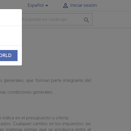


Español
Iniciar sesión
TO

WORLD
es generales, que forman parte integrante del
opias condiciones generales.
 indica en el presupuesto u oferta.
cados. Cualquier cambio en los impuestos, las
las materias primas que se produzca entre el