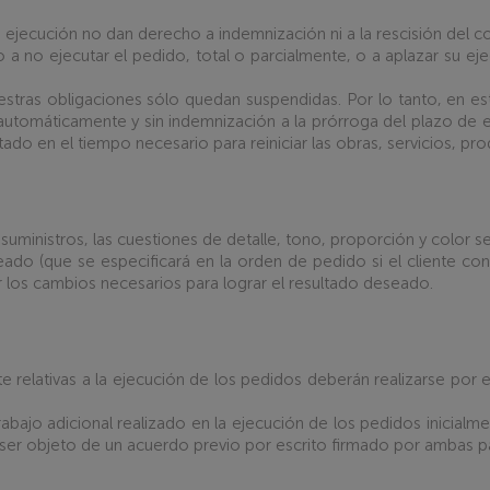
la ejecución no dan derecho a indemnización ni a la rescisión del c
a no ejecutar el pedido, total o parcialmente, o a aplazar su eje
estras obligaciones sólo quedan suspendidas. Por lo tanto, en es
 automáticamente y sin indemnización a la prórroga del plazo de 
tado en el tiempo necesario para reiniciar las obras, servicios, pr
uministros, las cuestiones de detalle, tono, proporción y color se
ado (que se especificará en la orden de pedido si el cliente co
r los cambios necesarios para lograr el resultado deseado.
nte relativas a la ejecución de los pedidos deberán realizarse por 
ajo adicional realizado en la ejecución de los pedidos inicialme
 ser objeto de un acuerdo previo por escrito firmado por ambas p