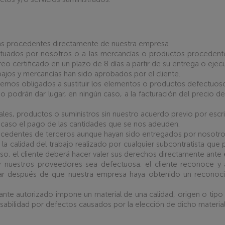
ías procedentes directamente de nuestra empresa
fectuados por nosotros o a las mercancías o productos proceden
o certificado en un plazo de 8 días a partir de su entrega o ejec
ajos y mercancías han sido aprobados por el cliente.
aremos obligados a sustituir los elementos o productos defectuoso
podrán dar lugar, en ningún caso, a la facturación del precio 
les, productos o suministros sin nuestro acuerdo previo por escri
caso el pago de las cantidades que se nos adeuden.
rocedentes de terceros aunque hayan sido entregados por nosotr
 calidad del trabajo realizado por cualquier subcontratista que p
so, el cliente deberá hacer valer sus derechos directamente ante e
nuestros proveedores sea defectuosa, el cliente reconoce y a
ar después de que nuestra empresa haya obtenido un reconoci
ntante autorizado impone un material de una calidad, origen o tipo
abilidad por defectos causados por la elección de dicho materia