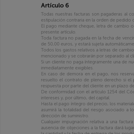
Artículo 6
Todas nuestras facturas son pagaderas al co
estipulación contraria en la orden de pedido o
El pago mediante cheque, letra de cambio o
presente artículo.
Toda factura no pagada en la fecha de vencim
de 50,00 euros, y estará sujeta automáticament
Todos los gastos relativos a letras de cambi
mencionado y se cobrarán por separado al cli
Si un cliente no paga íntegramente una de nue
inmediatamente exigibles.
En caso de demora en el pago, nos reserva
resuelto el contrato de pleno derecho si el 
respuesta por parte del cliente en un plazo de
De conformidad con el artículo 1254 del Códi
intereses y, por último, del capital.
Hasta el pago íntegro del precio, los materia
asumirá la totalidad del riesgo asociado a
dirección de suministro.
Cualquier impugnación relativa a una factura
ausencia de objeciones a la factura dará lugar
la cantidad y la fecha de entrega de los produ