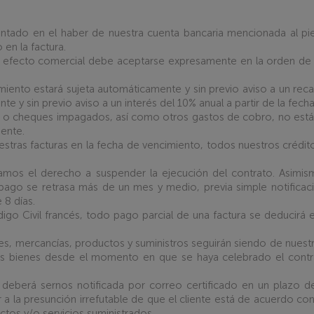
ntado en el haber de nuestra cuenta bancaria mencionada al pie 
 en la factura.
 efecto comercial debe aceptarse expresamente en la orden de 
iento estará sujeta automáticamente y sin previo aviso a un recar
e y sin previo aviso a un interés del 10% anual a partir de la fech
o o cheques impagados, así como otros gastos de cobro, no están
ente.
stras facturas en la fecha de vencimiento, todos nuestros crédit
mos el derecho a suspender la ejecución del contrato. Asimis
pago se retrasa más de un mes y medio, previa simple notificación
 8 días.
go Civil francés, todo pago parcial de una factura se deducirá 
les, mercancías, productos y suministros seguirán siendo de nuestr
 los bienes desde el momento en que se haya celebrado el contr
 deberá sernos notificada por correo certificado en un plazo de 
 a la presunción irrefutable de que el cliente está de acuerdo con 
ctos y/o servicios suministrados.