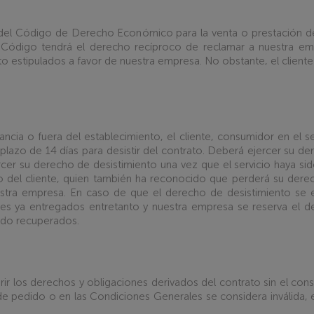
 del Código de Derecho Económico para la venta o prestación de 
Código tendrá el derecho recíproco de reclamar a nuestra empr
to estipulados a favor de nuestra empresa. No obstante, el client
ncia o fuera del establecimiento, el cliente, consumidor en el s
azo de 14 días para desistir del contrato. Deberá ejercer su der
cer su derecho de desistimiento una vez que el servicio haya sid
del cliente, quien también ha reconocido que perderá su derec
stra empresa. En caso de que el derecho de desistimiento se ej
les ya entregados entretanto y nuestra empresa se reserva el d
ido recuperados.
rir los derechos y obligaciones derivados del contrato sin el conse
e pedido o en las Condiciones Generales se considera inválida, ell