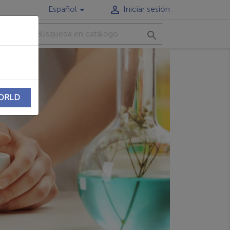


Español
Iniciar sesión
TO

WORLD