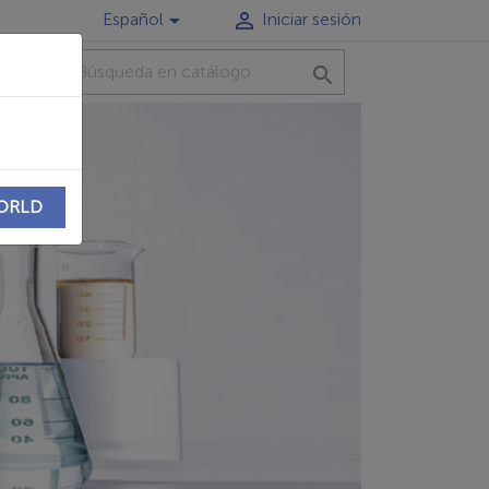


Español
Iniciar sesión
TO

WORLD