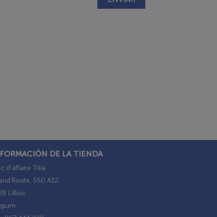
NFORMACIÓN DE LA TIENDA
c d’affaire Tilia
and'Route, 550 A12
8 Lillois
lgium