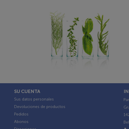
SU CUENTA
I
Sus datos personales
Par
Devoluciones de productos
Gr
Pedidos
142
Abonos
Be