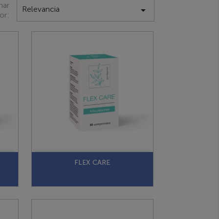
nar
Relevancia

or:
FLEX CARE