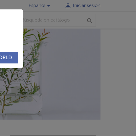


Español
Iniciar sesión
TO

WORLD