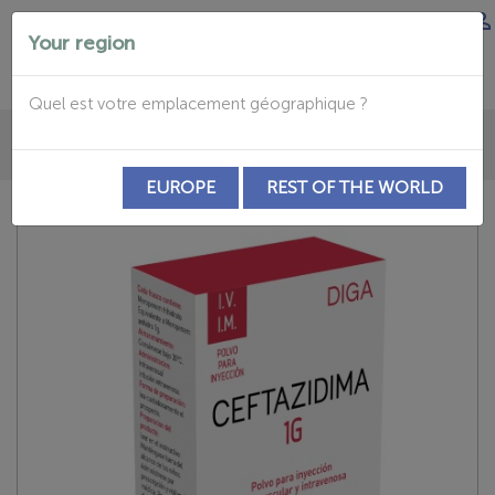


Your region
Quel est votre emplacement géographique ?

EUROPE
REST OF THE WORLD